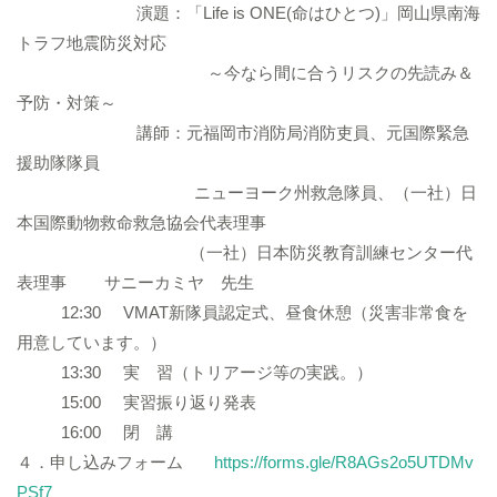
演題：「Life is ONE(命はひとつ)」岡山県南海
トラフ地震防災対応
～今なら間に合うリスクの先読み＆
予防・対策～
講師：元福岡市消防局消防吏員、元国際緊急
援助隊隊員
ニューヨーク州救急隊員、（一社）日
本国際動物救命救急協会代表理事
（一社）日本防災教育訓練センター代
表理事 サニーカミヤ 先生
12:30 VMAT新隊員認定式、昼食休憩（災害非常食を
用意しています。）
13:30 実 習（トリアージ等の実践。）
15:00 実習振り返り発表
16:00 閉 講
４．申し込みフォーム
https://forms.gle/R8AGs2o5UT
DMv
PSf7