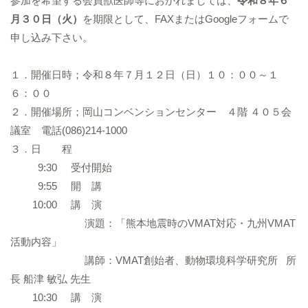
参加を希望する会員獣医師等におかれましては、
令和８年６
月３０日（火）
を期限として、FAXまたはGoogleフォームで
申し込み下さい。
１．開催日時；令和８年７月１２日（日）１０：００～１
６：００
２．開催場所；岡山コンベンションセンター ４階 ４０５会
議室 電話(086)214-1000
３．日 程
9:30 受付開始
9:55 開 講
10:00 講 演
演題：「熊本地震時のVMAT対応・九州VMAT
活動内容」
講師：VMAT創始者、動物環境科学研究所 所
長 船津 敏弘 先生
10:30 講 演