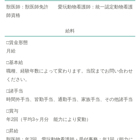
獣医師：獣医師免許 愛玩動物看護師：統一認定動物看護
師資格
給料
□賃金形態
月給
□基本給
職種、経験年数によって変わります。当院までお問い合わせ
ください。
□諸手当
時間外手当、皆勤手当、通勤手当、家族手当、その他諸手当
□賞与
年2回（平均3ヶ月分 能力により変動）
□昇給
獣医師：年2回 愛玩動物看護師・受付事務：年1回（能力に